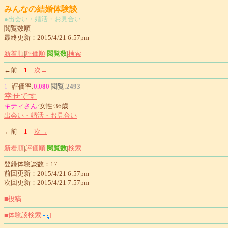
みんなの結婚体験談
●出会い・婚活・お見合い
閲覧数順
最終更新：2015/4/21 6:57pm
新着順
|
評価順
|
閲覧数
|
検索
←前
1
次→
1
--評価率:
0.080
閲覧:
2493
幸せです
キティさん
:女性:36歳
出会い・婚活・お見合い
←前
1
次→
新着順
|
評価順
|
閲覧数
|
検索
登録体験談数：17
前回更新：2015/4/21 6:57pm
次回更新：2015/4/21 7:57pm
■投稿
■体験談検索[
]